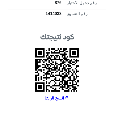
876
رقم دخول الاختبار
1414033
رقم التنسيق
كود نتيجتك
انسخ الرابط