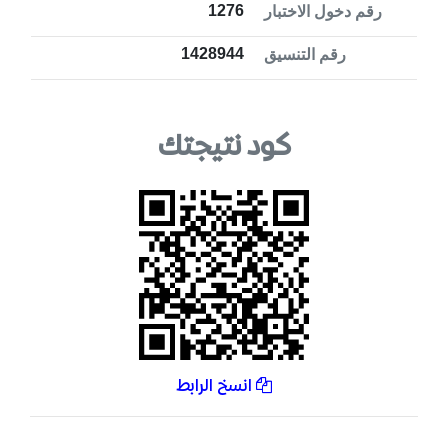
1276
رقم دخول الاختبار
1428944
رقم التنسيق
كود نتيجتك
انسخ الرابط